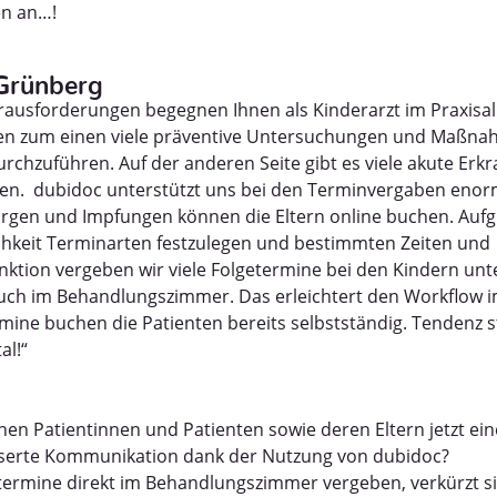
en an…!
 Grünberg
rausforderungen begegnen Ihnen als Kinderarzt im Praxisal
en zum einen viele präventive Untersuchungen und Maßna
durchzuführen. Auf der anderen Seite gibt es viele akute Er
en. dubidoc unterstützt uns bei den Terminvergaben enorm
orgen und Impfungen können die Eltern online buchen. Auf
hkeit Terminarten festzulegen und bestimmten Zeiten und
ktion vergeben wir viele Folgetermine bei den Kindern unte
such im Behandlungszimmer. Das erleichtert den Workflow 
ine buchen die Patienten bereits selbstständig. Tendenz s
al!“
inen Patientinnen und Patienten sowie deren Eltern jetzt e
sserte Kommunikation dank der Nutzung von dubidoc?
stermine direkt im Behandlungszimmer vergeben, verkürzt si