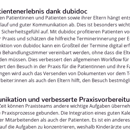
tientenerlebnis dank dubidoc
nen Patientinnen und Patienten sowie ihrer Eltern hängt en
lauf und guter Kommunikation ab. Dies ist besonders wichti
Sicherheitsgefühl auf. Mit dubidoc profitieren Patienten v
er Praxis und schätzen die hilfreiche Terminerinnerung per 
ktion von dubidoc kann ein Großteil der Termine digital er
im Behandlungszimmer vereinbart werden, ohne dass die El
den müssen. Dies verbessert den allgemeinen Workflow für 
ert den Besuch in der Praxis für die Patientinnen und ihre F
gen wird auch das Versenden von Dokumenten vor dem Te
beiter:innen als auch den Eltern hilft, den Besuch bestmögl
nikation und verbesserte Praxisvorbereit
eit können Praxisteams andere wichtige Aufgaben überneh
 Praxisprozesse gebunden. Die Integration eines guten Kale
er Mitarbeitenden als auch der Patienten. Es ist ein andere
 auf die Aufgaben zu konzentrieren, weshalb Kinderärzte un