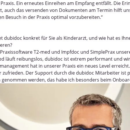
r Praxis. Ein erneutes Einreihen am Empfang entfällt. Die E
zt, auch das versenden von Dokumenten am Termin hilft un
en Besuch in der Praxis optimal vorzubereiten.“
et dubidoc konkret für Sie als Kinderarzt, und wie hat es Ihn
ieren?
 Praxissoftware T2-med und Impfdoc und SimplePrax unsere 
 läuft reibungslos, dubidoc ist extrem performant und wir
anagement hat in unserer Praxis ein neues Level erreicht.
 zufrieden. Der Support durch die dubidoc Mitarbeiter ist 
ch genommen werden, das habe ich besonders beim Onboard