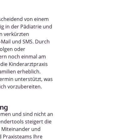
tscheidend von einem
g in der Pädiatrie und
on verkürzten
E-Mail und SMS. Durch
folgen oder
tern noch einmal am
die Kinderarztpraxis
amilien erheblich.
rmin unterstützt, was
ich vorzubereiten.
ung
men und sind nicht an
ndertools steigert die
s Miteinander und
d Praxisteams Ihre