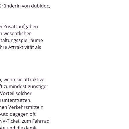
Gründerin von dubidoc,
ei Zusatzaufgaben
n wesentlicher
staltungsspielräume
re Attraktivität als
 wenn sie attraktive
oft zumindest günstiger
Vorteil solcher
u unterstützen.
ichen Verkehrsmitteln
 Auto dagegen oft
PNV-Ticket, zum Fahrrad
ste und die damit