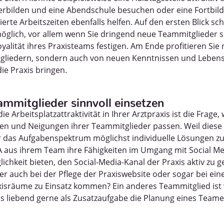
erbilden und eine Abendschule besuchen oder eine Fortbil
rte Arbeitszeiten ebenfalls helfen. Auf den ersten Blick sc
ich, vor allem wenn Sie dringend neue Teammitglieder su
yalität ihres Praxisteams festigen. Am Ende profitieren Sie 
gliedern, sondern auch von neuen Kenntnissen und Lebense
ie Praxis bringen.
ammitglieder sinnvoll einsetzen
die Arbeitsplatzattraktivität in Ihrer Arztpraxis ist die Frage
en und Neigungen ihrer Teammitglieder passen. Weil diese F
 für das Aufgabenspektrum möglichst individuelle Lösungen z
A aus ihrem Team ihre Fähigkeiten im Umgang mit Social Med
ichkeit bieten, den Social-Media-Kanal der Praxis aktiv zu ge
der auch bei der Pflege der Praxiswebsite oder sogar bei ei
xisräume zu Einsatz kommen? Ein anderes Teammitglied ist
as liebend gerne als Zusatzaufgabe die Planung eines Tea