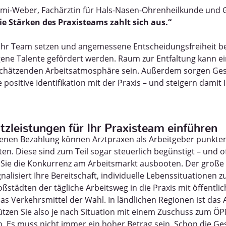
mi-Weber, Fachärztin für Hals-Nasen-Ohrenheilkunde und 
ie Stärken des Praxisteams zahlt sich aus.“
 ihr Team setzen und angemessene Entscheidungsfreiheit b
ene Talente gefördert werden. Raum zur Entfaltung kann ei
tschätzenden Arbeitsatmosphäre sein. Außerdem sorgen Ge
 positive Identifikation mit der Praxis – und steigern damit Ih
atzleistungen für Ihr Praxisteam einführen
nen Bezahlung können Arztpraxen als Arbeitgeber punkten,
en. Diese sind zum Teil sogar steuerlich begünstigt – und 
m Sie die Konkurrenz am Arbeitsmarkt ausbooten. Der große 
nalisiert Ihre Bereitschaft, individuelle Lebenssituationen z
roßstädten der tägliche Arbeitsweg in die Praxis mit öffentl
as Verkehrsmittel der Wahl. In ländlichen Regionen ist das
ützen Sie also je nach Situation mit einem Zuschuss zum Ö
n. Es muss nicht immer ein hoher Betrag sein. Schon die Ge