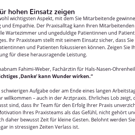
ür hohen Einsatz zeigen
ohl wichtigsten Aspekt, mit dem Sie Mitarbeitende gewinnen
und Empathie. Der Praxisalltag kann Ihren Mitarbeitenden 
olle Wartezimmer und ungeduldige Patientinnen und Patient
es. Ihr Praxisteam stellt mit seinem Einsatz sicher, dass Sie
atientinnen und Patienten fokussieren können. Zeigen Sie 
ung für diese herausragende Leistung.
Shabnam Fahimi-Weber, Fachärztin für Hals-Nasen-Ohrenhe
richtiges ‚Danke‘ kann Wunder wirken.“
 schwierigen Aufgabe oder am Ende eines langen Arbeitsta
 willkommen – auch in der Arztpraxis. Ehrliches Lob zeigt, 
st sind, dass Ihr Team für den Erfolg Ihrer Praxis unverzich
 Motivation Ihres Praxisteams als das Gefühl, nicht gehört u
h daher bewusst Zeit für kleine Gesten. Belohnt werden Si
ar in stressigen Zeiten Verlass ist.