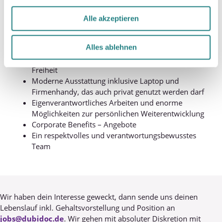
Gehalt zwischen 45.000 – 60.000 €, abhängig von
der Berufserfahrung
Alle akzeptieren
Mobilitätsgarantie
Hybrides Arbeitsmodell: wir schätzen das Arbeiten
Alles ablehnen
in Präsenz sowie die durch mobiles,
ortsunabhängiges Arbeiten mögliche Flexibilität und
Freiheit
Moderne Ausstattung inklusive Laptop und
Firmenhandy, das auch privat genutzt werden darf
Eigenverantwortliches Arbeiten und enorme
Möglichkeiten zur persönlichen Weiterentwicklung
Corporate Benefits – Angebote
Ein respektvolles und verantwortungsbewusstes
Team
Wir haben dein Interesse geweckt, dann sende uns deinen
Lebenslauf inkl. Gehaltsvorstellung und Position an
jobs@dubidoc.de
. Wir gehen mit absoluter Diskretion mit