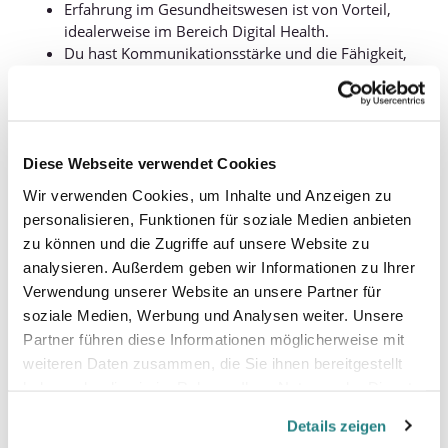
Erfahrung im Gesundheitswesen ist von Vorteil,
idealerweise im Bereich Digital Health.
Du hast Kommunikationsstärke und die Fähigkeit,
Beziehungen aufzubauen, zu pflegen und langfristig
weiterzuentwickeln.
Du kannst andere begeistern und arbeitest
erfolgsorientiert.
Du hast eine ausgeprägte Affinität für digitale
Diese Webseite verwendet Cookies
Themen und Interesse an neuen Entwicklungen.
Wir verwenden Cookies, um Inhalte und Anzeigen zu
Du trittst freundlich, gewinnend und selbstbewusst
personalisieren, Funktionen für soziale Medien anbieten
auf.
zu können und die Zugriffe auf unsere Website zu
Idealerweise hast du bereits Erfahrung im Umgang
analysieren. Außerdem geben wir Informationen zu Ihrer
mit CRM-Systemen.
Verwendung unserer Website an unsere Partner für
Sehr gute Deutschkenntnisse in Wort und Schrift
soziale Medien, Werbung und Analysen weiter. Unsere
sind zwingend erforderlich, mindestens auf B2-
Niveau.
Partner führen diese Informationen möglicherweise mit
weiteren Daten zusammen, die Sie ihnen bereitgestellt
haben oder die sie im Rahmen Ihrer Nutzung der Dienste
Das bringen wir mit:
gesammelt haben.
Unbefristeter Arbeitsvertrag
Details zeigen
30 Tage Urlaub pro Jahr