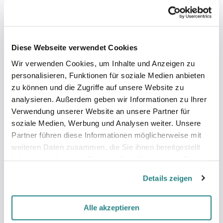
e
r
b
i
Diese Webseite verwendet Cookies
n
Wir verwenden Cookies, um Inhalte und Anzeigen zu
d
u
personalisieren, Funktionen für soziale Medien anbieten
n
zu können und die Zugriffe auf unsere Website zu
g
analysieren. Außerdem geben wir Informationen zu Ihrer
m
Verwendung unserer Website an unsere Partner für
i
soziale Medien, Werbung und Analysen weiter. Unsere
t
Partner führen diese Informationen möglicherweise mit
d
weiteren Daten zusammen, die Sie ihnen bereitgestellt
e
haben oder die sie im Rahmen Ihrer Nutzung der Dienste
m
gesammelt haben.
O
Details zeigen
n
l
i
Alle akzeptieren
n