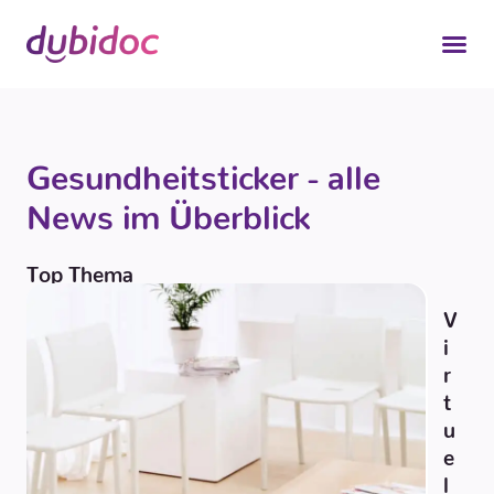
Gesundheitsticker - alle
News im Überblick
Top Thema
V
i
r
t
u
e
l